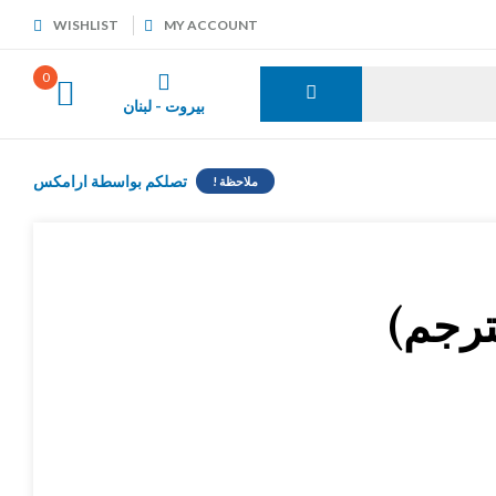
WISHLIST
MY ACCOUNT
0
بيروت - لبنان
تصلكم بواسطة ارامكس
ملاحظة !
ترجم)